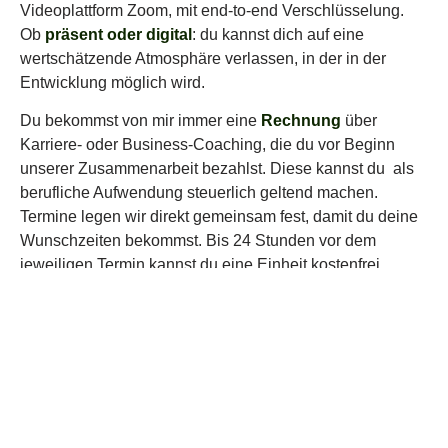
Videoplattform Zoom, mit end-to-end Verschlüsselung.
Ob
präsent oder digital
: du kannst dich auf eine
wertschätzende Atmosphäre
verlassen, in der in der
Entwicklung möglich wird.
Du bekommst von mir immer eine
Rechnung
über
Karriere- oder Business-Coaching, die du vor Beginn
unserer Zusammenarbeit bezahlst. Diese kannst du als
berufliche Aufwendung steuerlich geltend machen.
Termine legen wir direkt gemeinsam fest, damit du deine
Wunschzeiten bekommst. Bis 24 Stunden vor dem
jeweiligen Termin kannst du eine Einheit kostenfrei
verschieben; danach verfällt sie.
Foto: Alma Rehberg
Über die Bezahlung an mich hinaus lade ich dich ein,
auch der Natur ein
Geschenk
zu machen. Meine